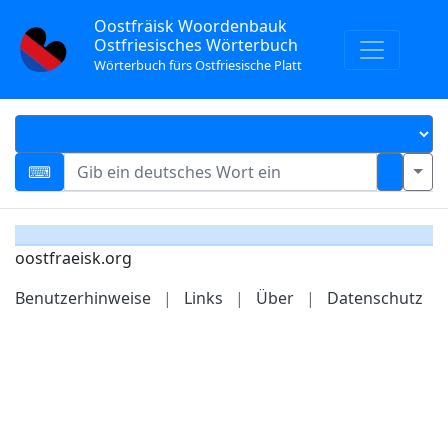
Oostfräisk Woordenbauk
Ostfriesisches Wörterbuch
Wörterbuch fürs Ostfriesische Platt
oostfraeisk.org
Benutzerhinweise
|
Links
|
Über
|
Datenschutz