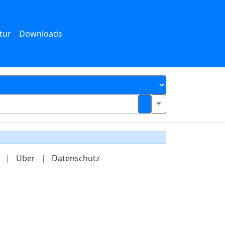
tur
Downloads
|
Über
|
Datenschutz