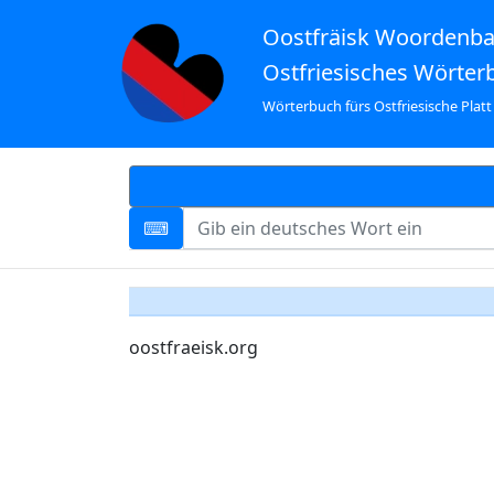
Oostfräisk Woordenb
Ostfriesisches Wörter
Wörterbuch fürs Ostfriesische Platt
oostfraeisk.org