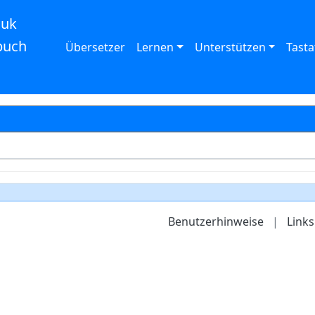
auk
buch
Übersetzer
Lernen
Unterstützen
Tasta
Benutzerhinweise
|
Links