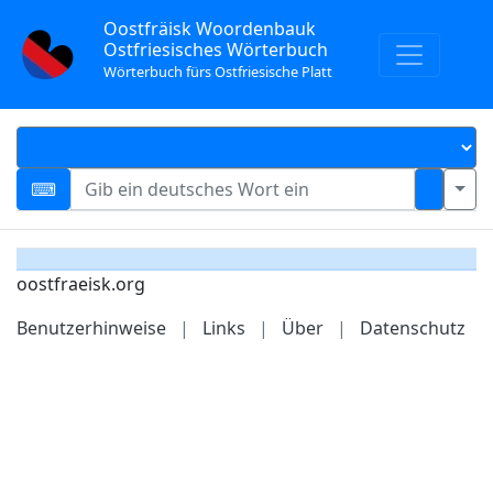
Oostfräisk Woordenbauk
Ostfriesisches Wörterbuch
Wörterbuch fürs Ostfriesische Platt
oostfraeisk.org
Benutzerhinweise
|
Links
|
Über
|
Datenschutz