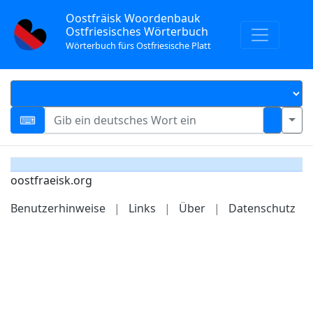
Oostfräisk Woordenbauk
Ostfriesisches Wörterbuch
Wörterbuch fürs Ostfriesische Platt
oostfraeisk.org
Benutzerhinweise
|
Links
|
Über
|
Datenschutz