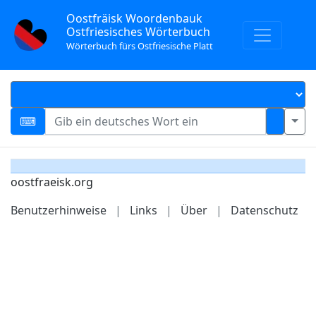
Oostfräisk Woordenbauk
Ostfriesisches Wörterbuch
Wörterbuch fürs Ostfriesische Platt
oostfraeisk.org
Benutzerhinweise
|
Links
|
Über
|
Datenschutz