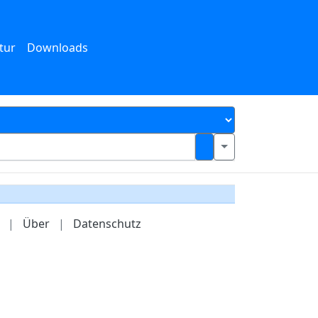
tur
Downloads
|
Über
|
Datenschutz