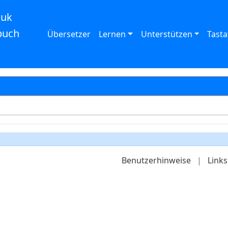
auk
buch
Übersetzer
Lernen
Unterstützen
Tasta
Benutzerhinweise
|
Links