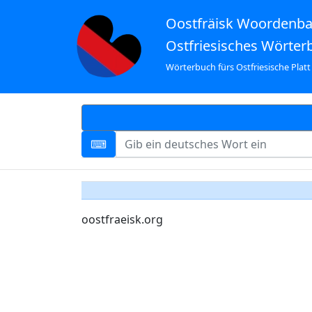
Oostfräisk Woordenb
Ostfriesisches Wörter
Wörterbuch fürs Ostfriesische Platt
oostfraeisk.org