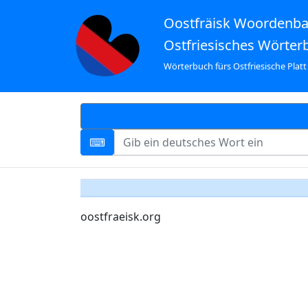
Oostfräisk Woordenb
Ostfriesisches Wörter
Wörterbuch fürs Ostfriesische Platt
oostfraeisk.org