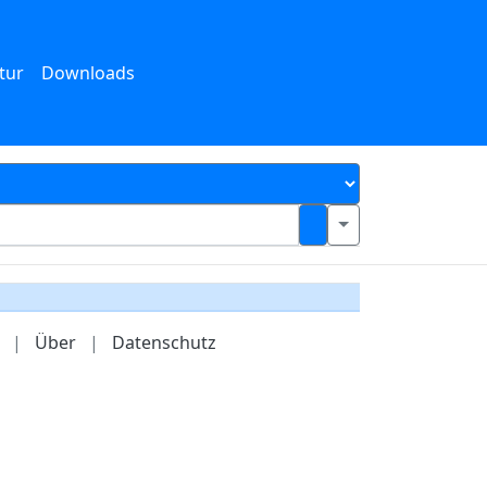
tur
Downloads
|
Über
|
Datenschutz