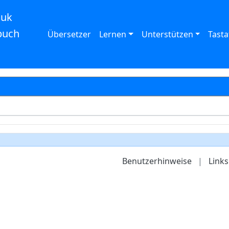
auk
buch
Übersetzer
Lernen
Unterstützen
Tasta
Benutzerhinweise
|
Links