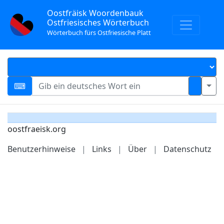
Oostfräisk Woordenbauk
Ostfriesisches Wörterbuch
Wörterbuch fürs Ostfriesische Platt
oostfraeisk.org
Benutzerhinweise
|
Links
|
Über
|
Datenschutz