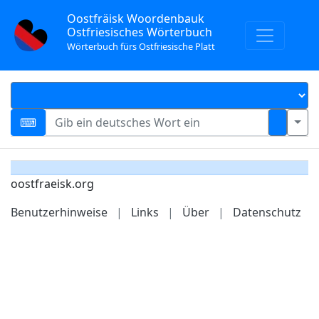
Oostfräisk Woordenbauk
Ostfriesisches Wörterbuch
Wörterbuch fürs Ostfriesische Platt
oostfraeisk.org
Benutzerhinweise
|
Links
|
Über
|
Datenschutz