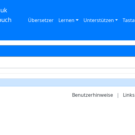
auk
buch
Übersetzer
Lernen
Unterstützen
Tasta
Benutzerhinweise
|
Links