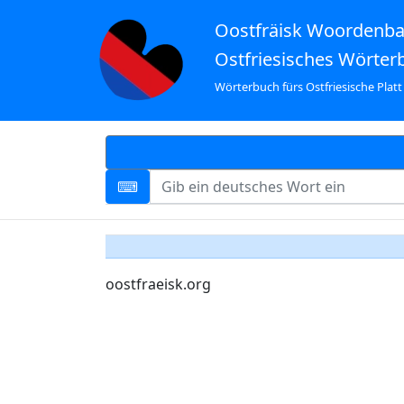
Oostfräisk Woordenb
Ostfriesisches Wörter
Wörterbuch fürs Ostfriesische Platt
oostfraeisk.org