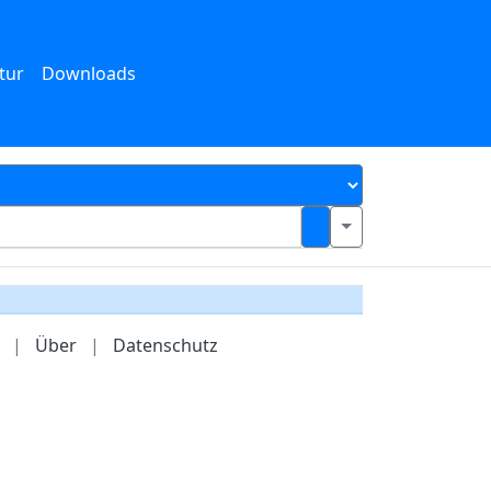
tur
Downloads
|
Über
|
Datenschutz