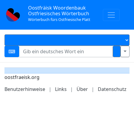
Oostfräisk Woordenbauk
Ostfriesisches Wörterbuch
Wörterbuch fürs Ostfriesische Platt
oostfraeisk.org
Benutzerhinweise
|
Links
|
Über
|
Datenschutz