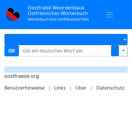
Oostfräisk Woordenbauk
Ostfriesisches Wörterbuch
Wörterbuch fürs Ostfriesische Platt
oostfraeisk.org
Benutzerhinweise
|
Links
|
Über
|
Datenschutz