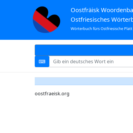
Oostfräisk Woordenb
Ostfriesisches Wörter
Wörterbuch fürs Ostfriesische Platt
oostfraeisk.org