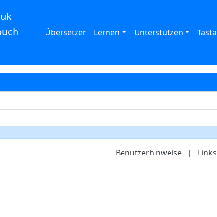
auk
buch
Übersetzer
Lernen
Unterstützen
Tasta
Benutzerhinweise
|
Links