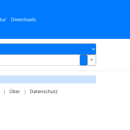
tur
Downloads
|
Über
|
Datenschutz