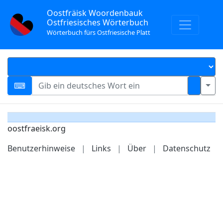
Oostfräisk Woordenbauk
Ostfriesisches Wörterbuch
Wörterbuch fürs Ostfriesische Platt
oostfraeisk.org
Benutzerhinweise
|
Links
|
Über
|
Datenschutz