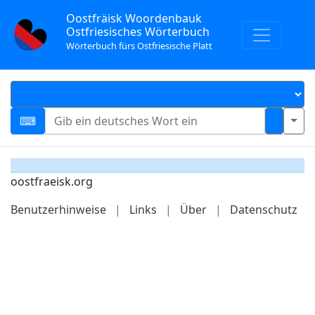
Oostfräisk Woordenbauk
Ostfriesisches Wörterbuch
Wörterbuch fürs Ostfriesische Platt
oostfraeisk.org
Benutzerhinweise
|
Links
|
Über
|
Datenschutz