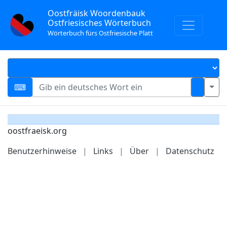
Oostfräisk Woordenbauk
Ostfriesisches Wörterbuch
Wörterbuch fürs Ostfriesische Platt
oostfraeisk.org
Benutzerhinweise
|
Links
|
Über
|
Datenschutz