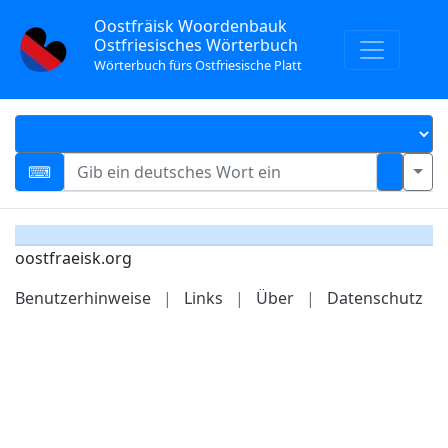
Oostfräisk Woordenbauk
Ostfriesisches Wörterbuch
Wörterbuch fürs Ostfriesische Platt
oostfraeisk.org
Benutzerhinweise
|
Links
|
Über
|
Datenschutz