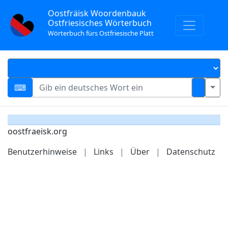
Oostfräisk Woordenbauk
Ostfriesisches Wörterbuch
Wörterbuch fürs Ostfriesische Platt
oostfraeisk.org
Benutzerhinweise
|
Links
|
Über
|
Datenschutz