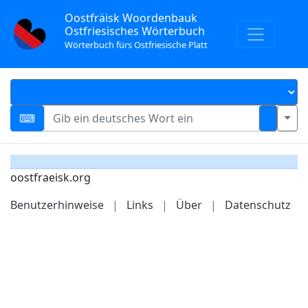
Oostfräisk Woordenbauk
Ostfriesisches Wörterbuch
Wörterbuch fürs Ostfriesische Platt
oostfraeisk.org
Benutzerhinweise
|
Links
|
Über
|
Datenschutz