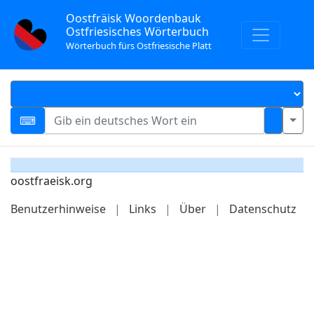
Oostfräisk Woordenbauk
Ostfriesisches Wörterbuch
Wörterbuch fürs Ostfriesische Platt
oostfraeisk.org
Benutzerhinweise
|
Links
|
Über
|
Datenschutz