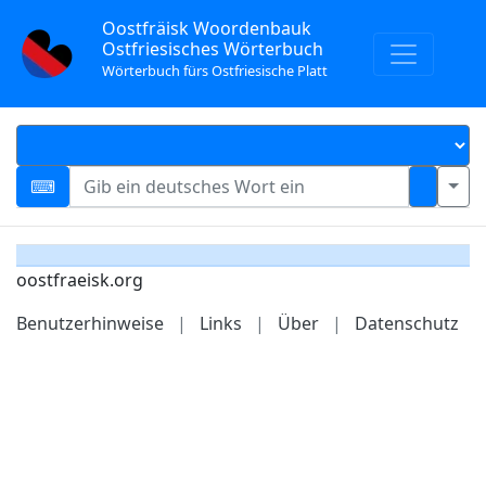
Oostfräisk Woordenbauk
Ostfriesisches Wörterbuch
Wörterbuch fürs Ostfriesische Platt
oostfraeisk.org
Benutzerhinweise
|
Links
|
Über
|
Datenschutz