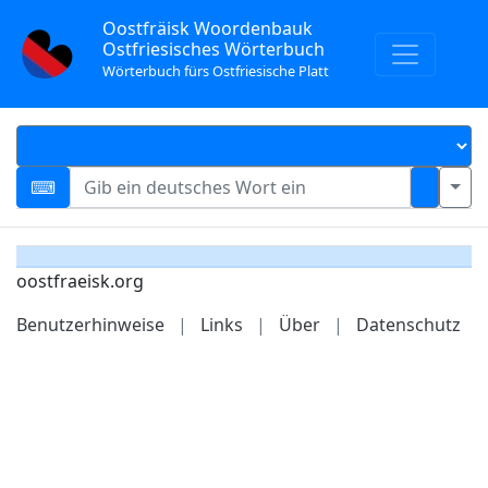
Oostfräisk Woordenbauk
Ostfriesisches Wörterbuch
Wörterbuch fürs Ostfriesische Platt
oostfraeisk.org
Benutzerhinweise
|
Links
|
Über
|
Datenschutz