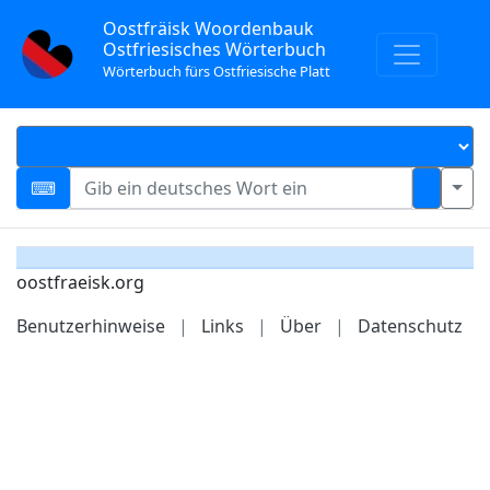
Oostfräisk Woordenbauk
Ostfriesisches Wörterbuch
Wörterbuch fürs Ostfriesische Platt
oostfraeisk.org
Benutzerhinweise
|
Links
|
Über
|
Datenschutz