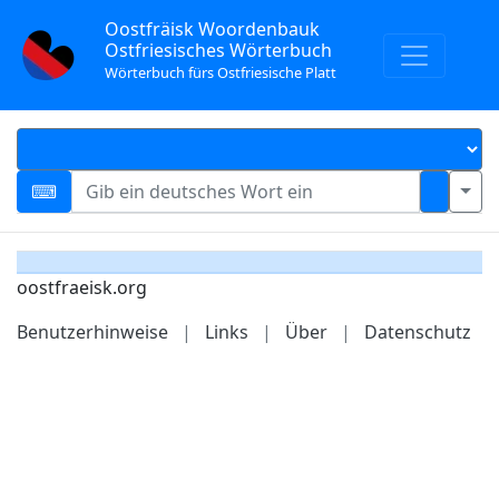
Oostfräisk Woordenbauk
Ostfriesisches Wörterbuch
Wörterbuch fürs Ostfriesische Platt
oostfraeisk.org
Benutzerhinweise
|
Links
|
Über
|
Datenschutz