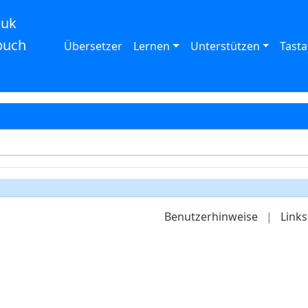
auk
buch
Übersetzer
Lernen
Unterstützen
Tasta
Benutzerhinweise
|
Links