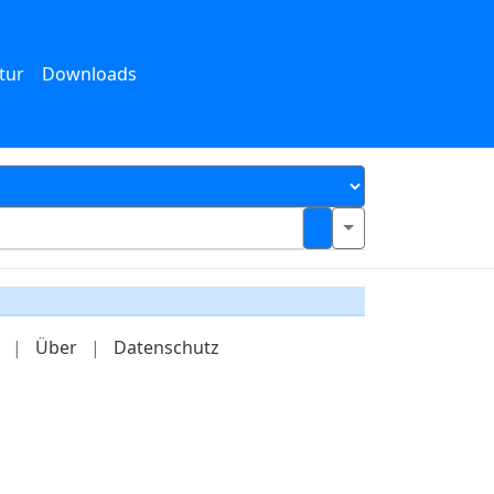
tur
Downloads
|
Über
|
Datenschutz