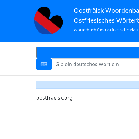
Oostfräisk Woordenb
Ostfriesisches Wörter
Wörterbuch fürs Ostfriesische Platt
oostfraeisk.org