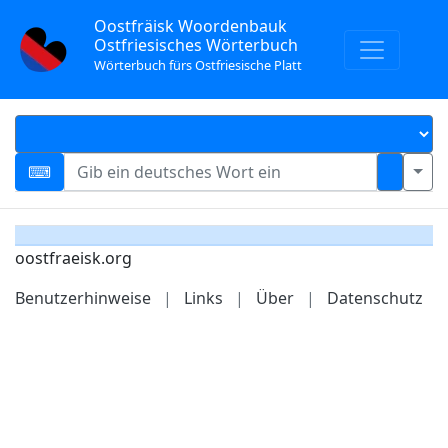
Oostfräisk Woordenbauk
Ostfriesisches Wörterbuch
Wörterbuch fürs Ostfriesische Platt
oostfraeisk.org
Benutzerhinweise
|
Links
|
Über
|
Datenschutz