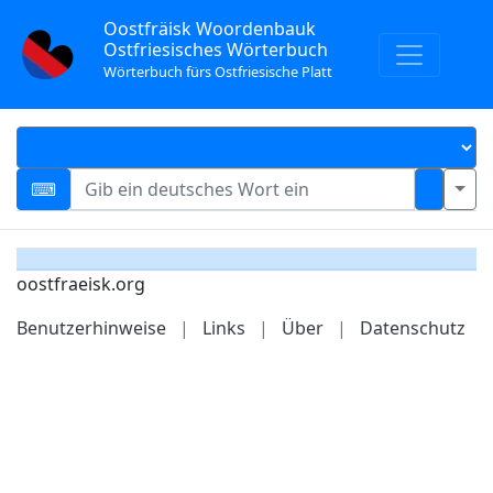
Oostfräisk Woordenbauk
Ostfriesisches Wörterbuch
Wörterbuch fürs Ostfriesische Platt
oostfraeisk.org
Benutzerhinweise
|
Links
|
Über
|
Datenschutz