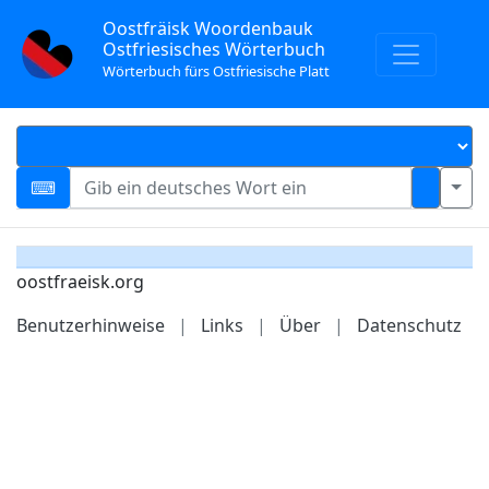
Oostfräisk Woordenbauk
Ostfriesisches Wörterbuch
Wörterbuch fürs Ostfriesische Platt
oostfraeisk.org
Benutzerhinweise
|
Links
|
Über
|
Datenschutz