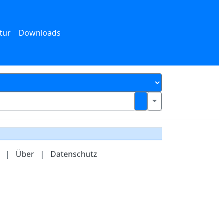
tur
Downloads
|
Über
|
Datenschutz