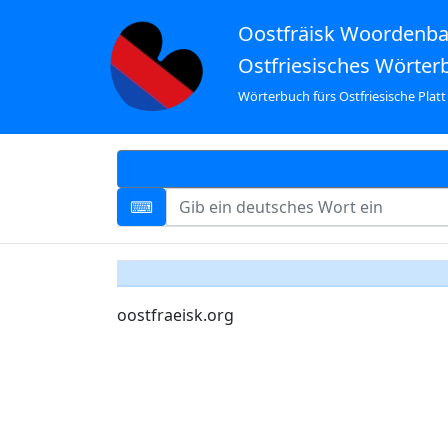
Oostfräisk Woordenb
Ostfriesisches Wörter
Wörterbuch fürs Ostfriesische Platt
oostfraeisk.org