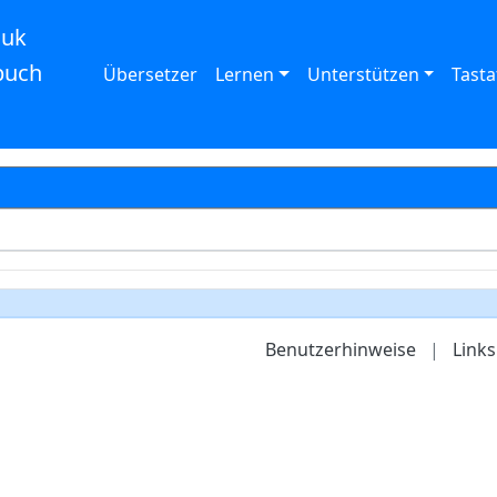
auk
buch
Übersetzer
Lernen
Unterstützen
Tasta
Benutzerhinweise
|
Links