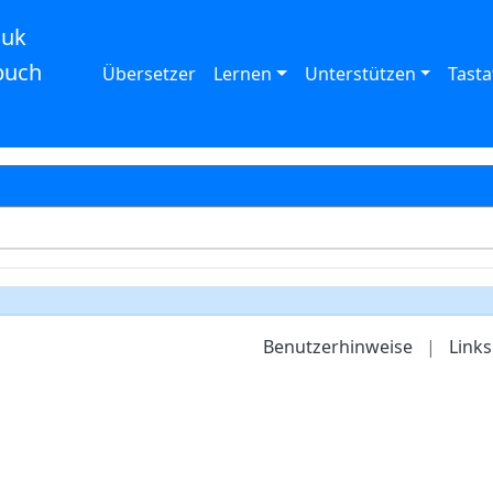
auk
buch
Übersetzer
Lernen
Unterstützen
Tasta
Benutzerhinweise
|
Links