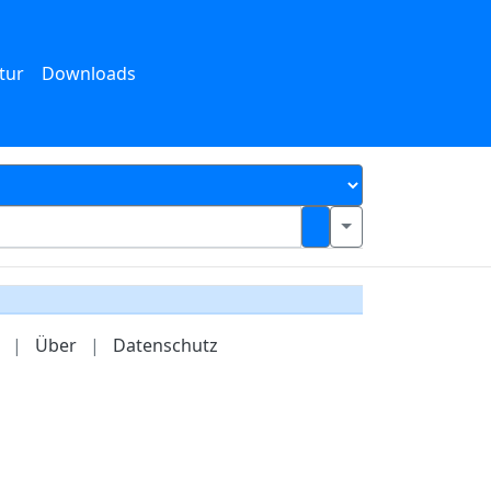
tur
Downloads
|
Über
|
Datenschutz