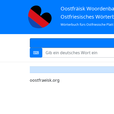
Oostfräisk Woordenb
Ostfriesisches Wörter
Wörterbuch fürs Ostfriesische Platt
oostfraeisk.org