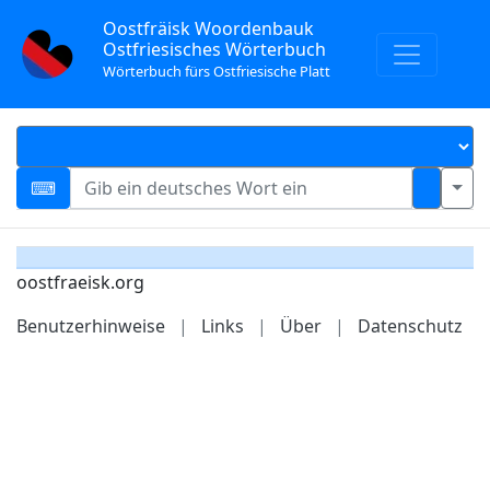
Oostfräisk Woordenbauk
Ostfriesisches Wörterbuch
Wörterbuch fürs Ostfriesische Platt
oostfraeisk.org
Benutzerhinweise
|
Links
|
Über
|
Datenschutz