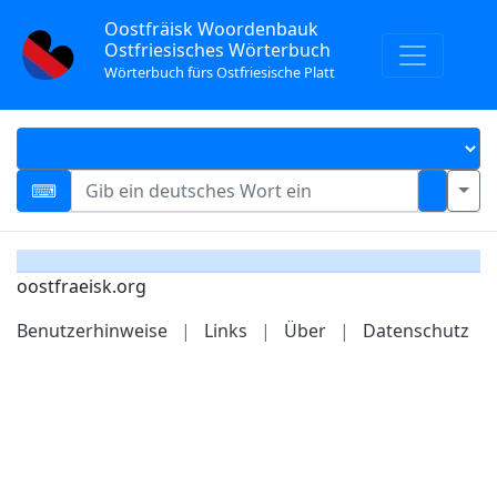
Oostfräisk Woordenbauk
Ostfriesisches Wörterbuch
Wörterbuch fürs Ostfriesische Platt
oostfraeisk.org
Benutzerhinweise
|
Links
|
Über
|
Datenschutz