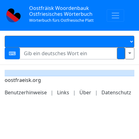
Oostfräisk Woordenbauk
Ostfriesisches Wörterbuch
Wörterbuch fürs Ostfriesische Platt
oostfraeisk.org
Benutzerhinweise
|
Links
|
Über
|
Datenschutz