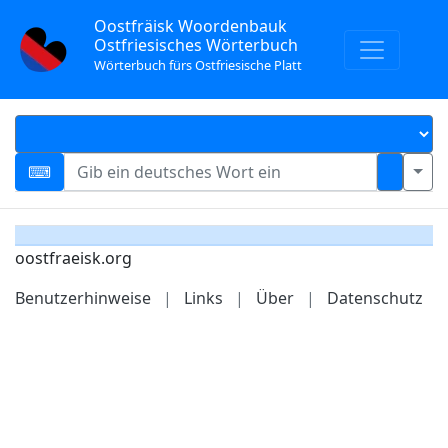
Oostfräisk Woordenbauk
Ostfriesisches Wörterbuch
Wörterbuch fürs Ostfriesische Platt
oostfraeisk.org
Benutzerhinweise
|
Links
|
Über
|
Datenschutz