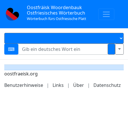
Oostfräisk Woordenbauk
Ostfriesisches Wörterbuch
Wörterbuch fürs Ostfriesische Platt
oostfraeisk.org
Benutzerhinweise
|
Links
|
Über
|
Datenschutz