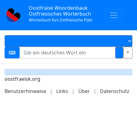
Oostfräisk Woordenbauk
Ostfriesisches Wörterbuch
Wörterbuch fürs Ostfriesische Platt
oostfraeisk.org
Benutzerhinweise
|
Links
|
Über
|
Datenschutz