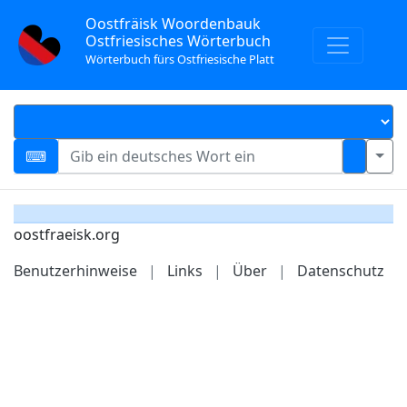
Oostfräisk Woordenbauk
Ostfriesisches Wörterbuch
Wörterbuch fürs Ostfriesische Platt
oostfraeisk.org
Benutzerhinweise
|
Links
|
Über
|
Datenschutz