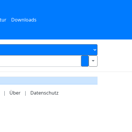
tur
Downloads
|
Über
|
Datenschutz