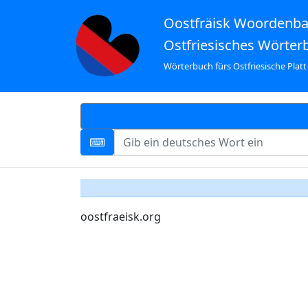
Oostfräisk Woordenb
Ostfriesisches Wörter
Wörterbuch fürs Ostfriesische Platt
oostfraeisk.org