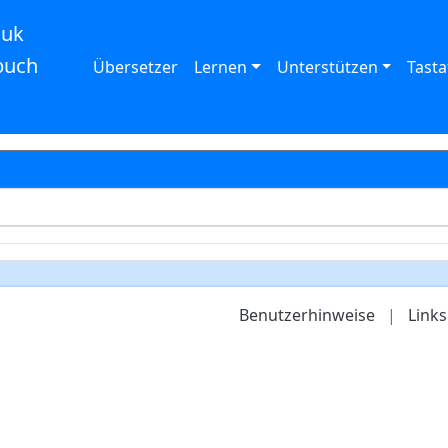
auk
buch
Übersetzer
Lernen
Unterstützen
Tasta
Benutzerhinweise
|
Links