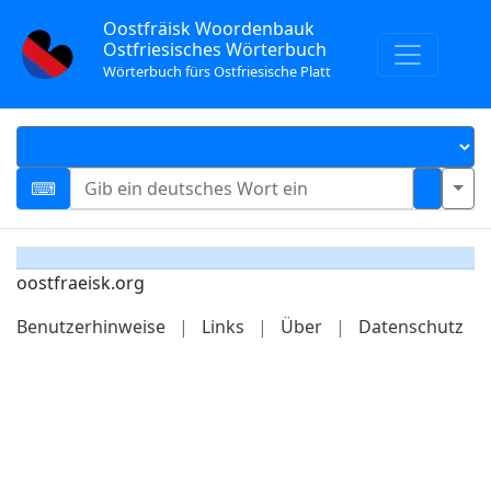
Oostfräisk Woordenbauk
Ostfriesisches Wörterbuch
Wörterbuch fürs Ostfriesische Platt
oostfraeisk.org
Benutzerhinweise
|
Links
|
Über
|
Datenschutz