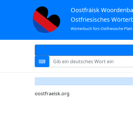
Oostfräisk Woordenb
Ostfriesisches Wörter
Wörterbuch fürs Ostfriesische Platt
oostfraeisk.org