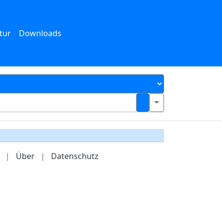
tur
Downloads
|
Über
|
Datenschutz