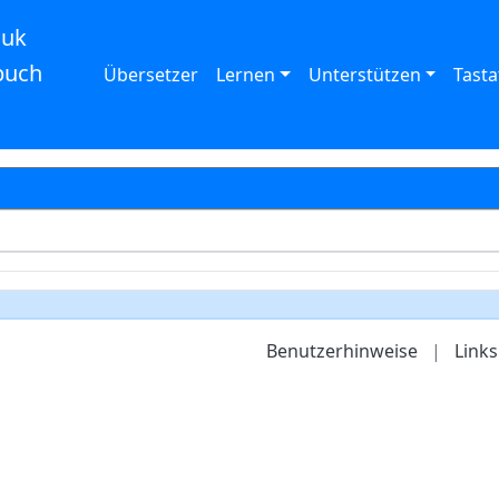
auk
buch
Übersetzer
Lernen
Unterstützen
Tasta
Benutzerhinweise
|
Links