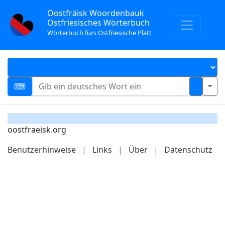
Oostfräisk Woordenbauk
Ostfriesisches Wörterbuch
Wörterbuch fürs Ostfriesische Platt
oostfraeisk.org
Benutzerhinweise
|
Links
|
Über
|
Datenschutz