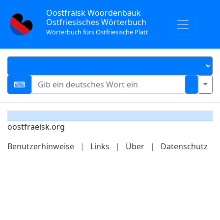
Oostfräisk Woordenbauk
Ostfriesisches Wörterbuch
Wörterbuch fürs Ostfriesische Platt
oostfraeisk.org
Benutzerhinweise
|
Links
|
Über
|
Datenschutz