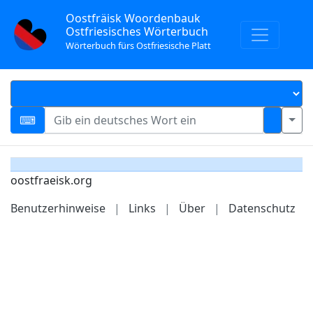
Oostfräisk Woordenbauk
Ostfriesisches Wörterbuch
Wörterbuch fürs Ostfriesische Platt
oostfraeisk.org
Benutzerhinweise
|
Links
|
Über
|
Datenschutz