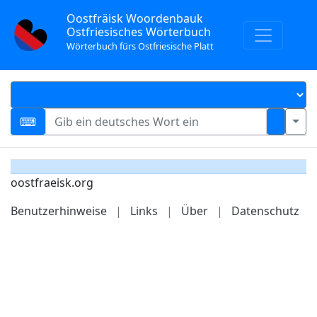
Oostfräisk Woordenbauk
Ostfriesisches Wörterbuch
Wörterbuch fürs Ostfriesische Platt
oostfraeisk.org
Benutzerhinweise
|
Links
|
Über
|
Datenschutz