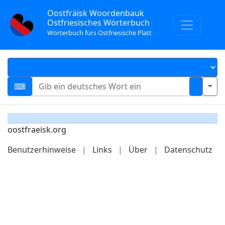
Oostfräisk Woordenbauk
Ostfriesisches Wörterbuch
Wörterbuch fürs Ostfriesische Platt
oostfraeisk.org
Benutzerhinweise
|
Links
|
Über
|
Datenschutz