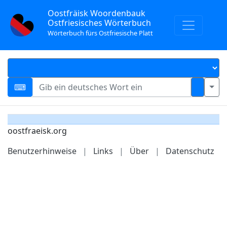
Oostfräisk Woordenbauk
Ostfriesisches Wörterbuch
Wörterbuch fürs Ostfriesische Platt
oostfraeisk.org
Benutzerhinweise
|
Links
|
Über
|
Datenschutz