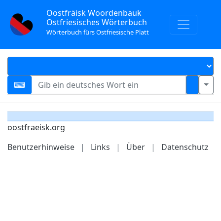
Oostfräisk Woordenbauk
Ostfriesisches Wörterbuch
Wörterbuch fürs Ostfriesische Platt
oostfraeisk.org
Benutzerhinweise
|
Links
|
Über
|
Datenschutz