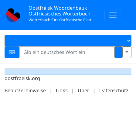
Oostfräisk Woordenbauk
Ostfriesisches Wörterbuch
Wörterbuch fürs Ostfriesische Platt
oostfraeisk.org
Benutzerhinweise
|
Links
|
Über
|
Datenschutz