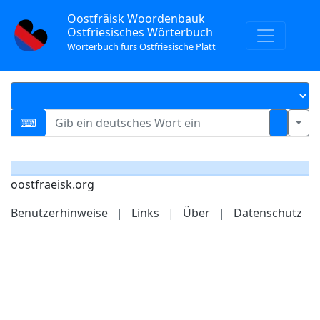
Oostfräisk Woordenbauk
Ostfriesisches Wörterbuch
Wörterbuch fürs Ostfriesische Platt
oostfraeisk.org
Benutzerhinweise
|
Links
|
Über
|
Datenschutz