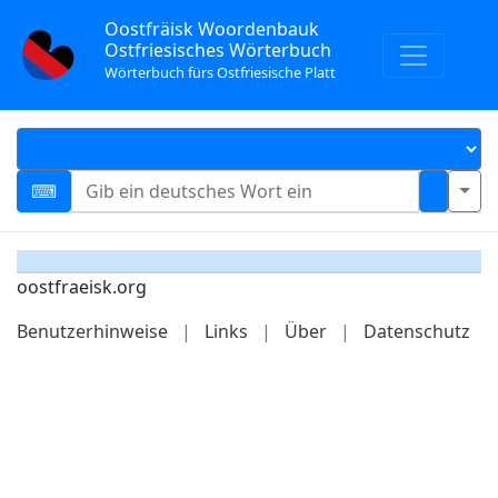
Oostfräisk Woordenbauk
Ostfriesisches Wörterbuch
Wörterbuch fürs Ostfriesische Platt
oostfraeisk.org
Benutzerhinweise
|
Links
|
Über
|
Datenschutz